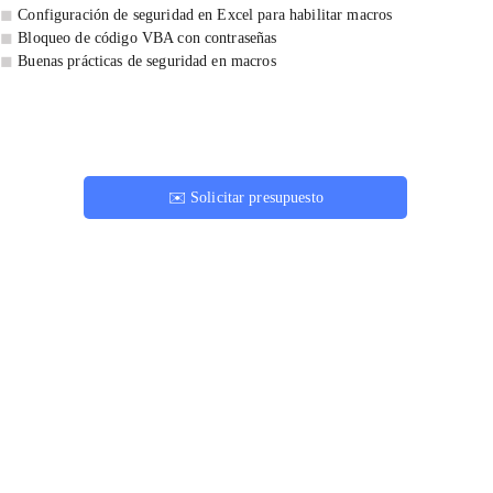
◼ 
Configuración de seguridad en Excel para habilitar macros
◼ 
Bloqueo de código VBA con contraseñas
◼ 
Buenas prácticas de seguridad en macros
✉️ Solicitar presupuesto
ExcelConsulting
Formación integral en herramientas de datos. Soluciones sincrónicas 
y asincrónicas para potenciar la productividad de equipos 
corporativos.