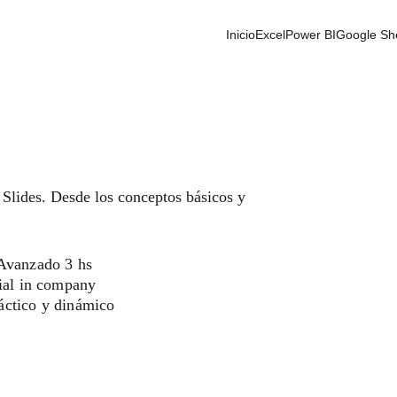
Inicio
Excel
Power BI
Google Sh
 Slides. Desde los conceptos básicos y 
 Avanzado 3 hs
cial in company
áctico y dinámico