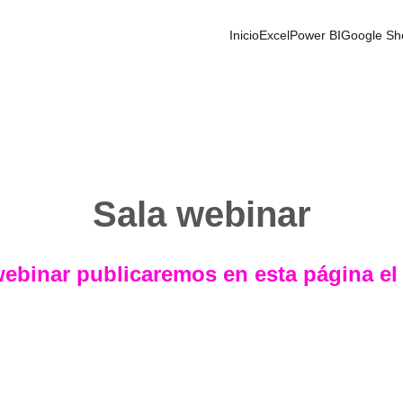
Inicio
Excel
Power BI
Google Sh
Sala webinar
webinar publicaremos en esta página el l