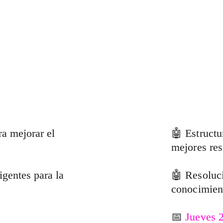
a mejorar el 
🤖
 Estructu
mejores res
igentes para la 
🤖 
Resoluc
conocimient
📅 
Jueves 2