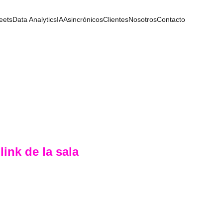
eets
Data Analytics
IA
Asincrónicos
Clientes
Nosotros
Contacto
ink de la sala