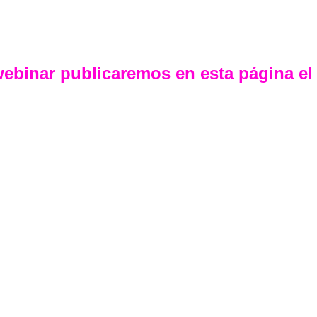
webinar publicaremos en esta página el l
Formación para empresas
Soluciones 
Cursos EXCEL
oductividad de 
Cursos POWER BI
Cursos GOOGLE SHEETS
Cursos DATA ANALYTICS
Cursos IA