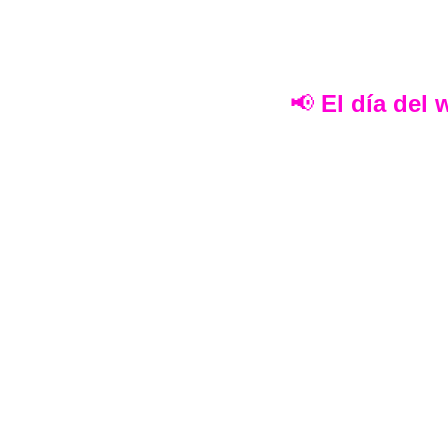
📢 
El día del 
ExcelConsulting
Formación integral en herramientas de datos. 
sincrónicas y asincrónicas para potenciar la pr
equipos corporativos.