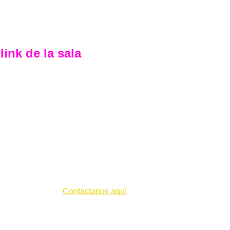
ink de la sala
Contacto
Húsares 2255, CABA (ARG)
info@excelconsulting.com.ar
WhatsApp: +54 9 11 7062 1822
Contactanos 
aquí